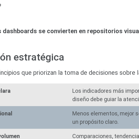
?
s dashboards se convierten en repositorios visua
ión estratégica
incipios que priorizan la toma de decisiones sobre la
clara
Los indicadores más impor
diseño debe guiar la atenci
ional
Menos elementos, mejor se
un propósito claro.
volumen
Comparaciones, tendencias