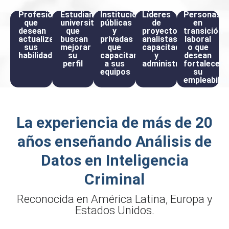
Profesionales
Estudiantes
Instituciones
Líderes
Personas
que
universitarios
públicas
de
en
desean
que
y
proyecto,
transición
actualizar
buscan
privadas
analistas,
laboral
sus
mejorar
que
capacitadores
o que
habilidades
su
capacitan
y
desean
perfil
a sus
administrativos
fortalecer
equipos
su
empleabilid
La experiencia de más de 20
años enseñando Análisis de
Datos en Inteligencia
Criminal
Reconocida en América Latina, Europa y
Estados Unidos.